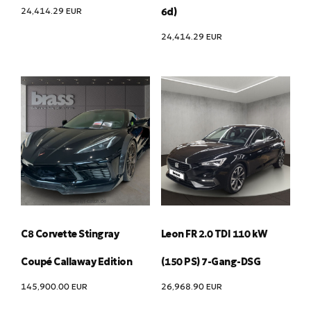
24,414.29
EUR
6d)
24,414.29
EUR
C8 Corvette Stingray
Leon FR 2.0 TDI 110 kW
Coupé Callaway Edition
(150 PS) 7-Gang-DSG
145,900.00
EUR
26,968.90
EUR