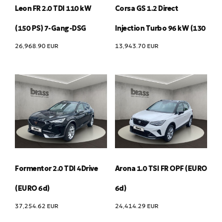
Leon FR 2.0 TDI 110 kW
Corsa GS 1.2 Direct
(150 PS) 7-Gang-DSG
Injection Turbo 96 kW (130
26,968.90
EUR
13,943.70
EUR
Formentor 2.0 TDI 4Drive
Arona 1.0 TSI FR OPF (EURO
(EURO 6d)
6d)
37,254.62
EUR
24,414.29
EUR