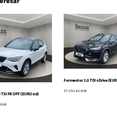
eresar
Formentor 2.0 TDI 4Drive (EU
37,254.62
EUR
 TSI FR OPF (EURO 6d)
9
EUR