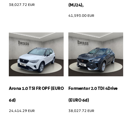
38,027.72
EUR
(MJ24),
41,593.00
EUR
Arona 1.0 TSI FR OPF (EURO
Formentor 2.0 TDI 4Drive
6d)
(EURO 6d)
24,414.29
EUR
38,027.72
EUR