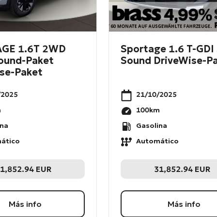
GE 1.6T 2WD
Sportage 1.6 T-GDI 
Sound-Paket
Sound DriveWise-P
se-Paket
/2025
21/10/2025
m
100
km
ina
Gasolina
ático
Automático
1,852.94
EUR
31,852.94
EUR
Más info
Más info