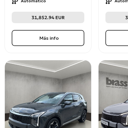
Automático
Autom
31,852.94
EUR
3
Más info