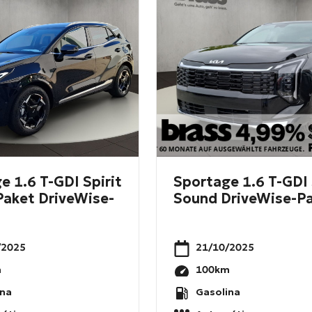
e 1.6 T-GDI Spirit
Sportage 1.6 T-GDI 
aket DriveWise-
Sound DriveWise-P
/2025
21/10/2025
m
100
km
ina
Gasolina