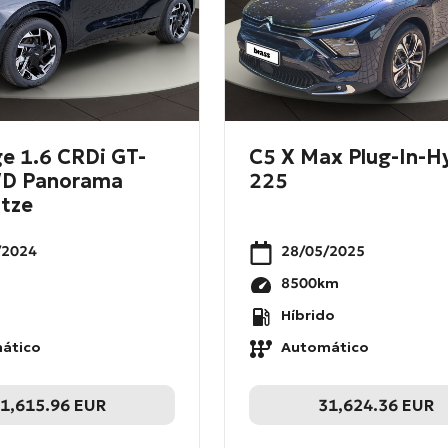
e 1.6 CRDi GT-
C5 X Max Plug-In-H
WD Panorama
225
itze
/2024
28/05/2025
8500
km
Híbrido
ático
Automático
1,615.96
EUR
31,624.36
EUR