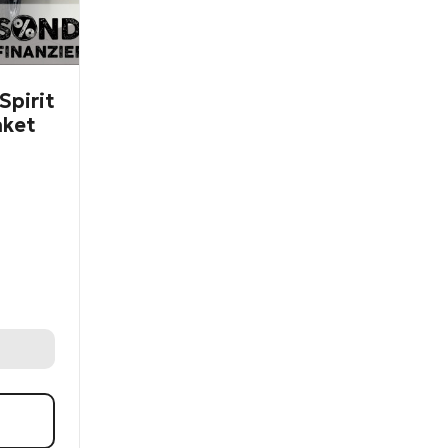
Spirit
aket