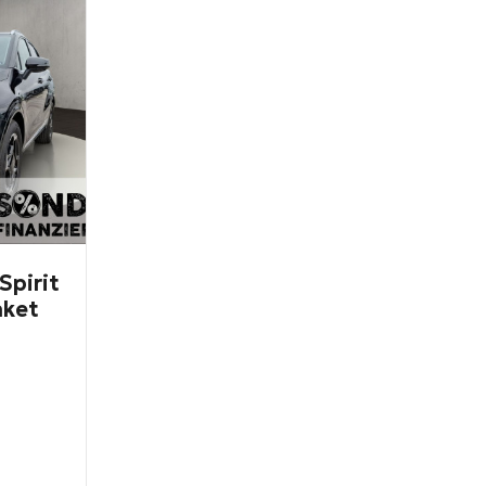
Spirit
aket