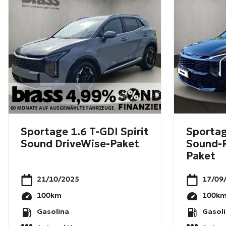
Sportage 1.6 T-GDI Spirit
Sportag
Sound DriveWise-Paket
Sound-P
Paket
21/10/2025
17/09
100
km
100
k
Gasolina
Gasol