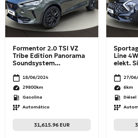
Formentor 2.0 TSI VZ
Sportag
Tribe Edition Panorama
Line 4
Soundsystem...
elekt. S
18/06/2024
27/06
29800
km
6
km
Gasolina
Diésel
Automático
Autom
31,615.96
EUR
3