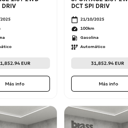
 DRIV
DCT SPI DRIV
/2025
21/10/2025
m
100
km
ina
Gasolina
ático
Automático
1,852.94
EUR
31,852.94
EUR
Más info
Más info