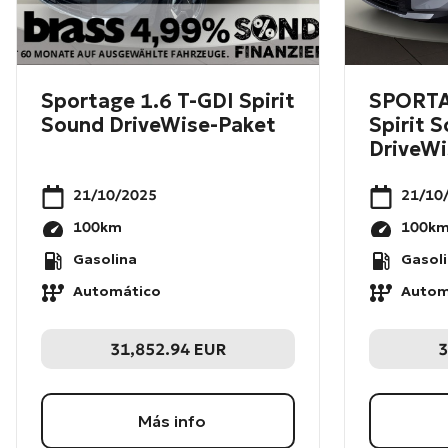
Sportage 1.6 T-GDI Spirit
SPORTA
Sound DriveWise-Paket
Spirit 
DriveWi
21/10/2025
21/10
100
km
100
k
Gasolina
Gasol
Automático
Autom
31,852.94
EUR
3
Más info