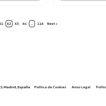
61
62
63
64
…
116
Next »
8021 Madrid, España
Política de Cookies
Aviso Legal
Políti