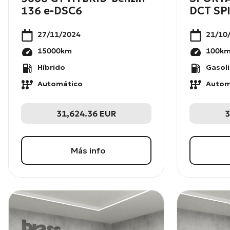
136 e-DSC6
DCT SPI
27/11/2024
21/10
15000
km
100
k
Híbrido
Gasol
Automático
Autom
31,624.36
EUR
3
Más info